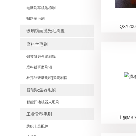
电脑洗车机泡棉刷
扫路车毛刷
QXY20
玻璃镜面抛光毛刷盘
磨料丝毛刷
钢带研磨弹簧刷辊
磨料丝研磨刷辊
杜邦丝研磨刷辊|弹簧刷辊
智能吸尘器毛刷
智能扫地机器人毛刷
工业异型毛刷
山猫MB
纺织印染配件