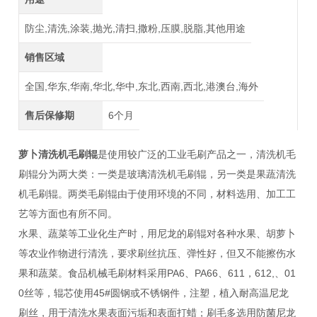
防尘,清洗,涂装,抛光,清扫,撒粉,压膜,脱脂,其他用途
销售区域
全国,华东,华南,华北,华中,东北,西南,西北,港澳台,海外
售后保修期
6个月
萝卜清洗机毛刷辊
是使用较广泛的工业毛刷产品之一，清洗机毛
刷辊分为两大类：一类是玻璃清洗机毛刷辊，另一类是果蔬清洗
机毛刷辊。两类毛刷辊由于使用环境的不同，材料选用、加工工
艺等方面也有所不同。
水果、蔬菜等工业化生产时，用尼龙的刷辊对各种水果、胡萝卜
等农业作物进行清洗，要求刷丝抗压、弹性好，但又不能擦伤水
果和蔬菜。食品机械毛刷材料采用PA6、PA66、611，612,、01
0丝等，辊芯使用45#圆钢或不锈钢件，注塑，植入耐高温尼龙
刷丝，用于清洗水果表面污垢和表面打蜡；刷毛多选用防菌尼龙