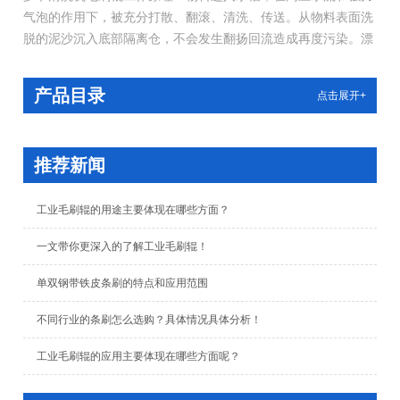
气泡的作用下，被充分打散、翻滚、清洗、传送。从物料表面洗
脱的泥沙沉入底部隔离仓，不会发生翻扬回流造成再度污染。漂
浮在水中的杂物、小虫通过去杂机构的网孔收集，随溢出水槽的
水流排至低贮水箱尼龙袋中。洗净的物料出水后在经喷淋清洗，
产品目录
点击展开+
送至下道工序。传送带末端配有吹气装置，可将传送带上粘有的
物料吹落，以防被带回到清洗槽中。
推荐新闻
工业毛刷辊的用途主要体现在哪些方面？
一文带你更深入的了解工业毛刷辊！
单双钢带铁皮条刷的特点和应用范围
不同行业的条刷怎么选购？具体情况具体分析！
工业毛刷辊的应用主要体现在哪些方面呢？