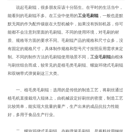
说起毛刷辊，很多朋友应该十分陌生。在平时的生活当中，
能看到的毛刷辊不多。在工业中使用的
工业毛刷辊
，一般也是默
默无闻的作为配件镶嵌在大型机械中，如果没有拆卸机器，你可
能都不会注意到里面的毛刷辊。不同的使用环境，对毛刷的材
质、规格等方面的要求不同。毛刷辊产品的规格和尺寸众多，没
有固定的规格尺寸，具体制作规格和型号尺寸按照应用需求来定
制。不同的制作方法的毛刷辊使用场景不同，
工业毛刷辊
由棍体
与刷丝组合而成，较常见的是植毛类毛刷辊、螺旋环绕式毛刷辊
和双钢带式弹簧刷这三大类。
一、植毛类毛刷辊：选用的是传统的制造工艺，将刷丝通过
植毛机直接栽培入辊体上，由机械设定好刷丝的密度，制造工艺
比较简单，能实现大批量的量产，生产出来的成品抗拉力性能
好，多用于食品生产行业。
二、螺旋环绕式毛刷辊，亦称弹簧毛刷辊，是将料丝用钢丝