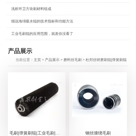
浅析环卫方块刷材料组成
细说海绵吸水辊的技术指标和功能方法
工业毛刷辊的应用范围，就差你没看了
产品展示
当前位置：
主页
>
产品展示
>
磨料丝毛刷
>
杜邦丝研磨刷辊|弹簧刷辊
毛刷|弹簧刷辊|工业毛刷|工业刷|毛刷辊
钢丝缠绕毛刷