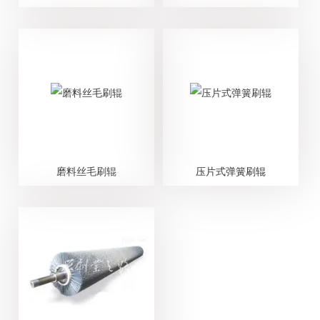
磨料丝毛刷辊
压片式弹簧刷辊