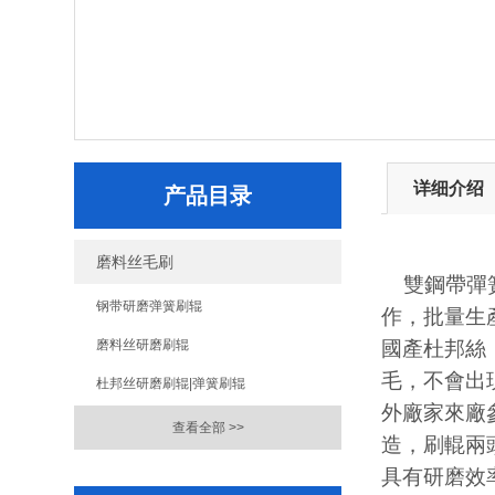
详细介绍
产品目录
磨料丝毛刷
雙鋼帶彈
钢带研磨弹簧刷辊
作，批量生
磨料丝研磨刷辊
國產杜邦絲
毛，不會出
杜邦丝研磨刷辊|弹簧刷辊
外廠家來廠
查看全部 >>
造，刷輥兩
具有研磨效