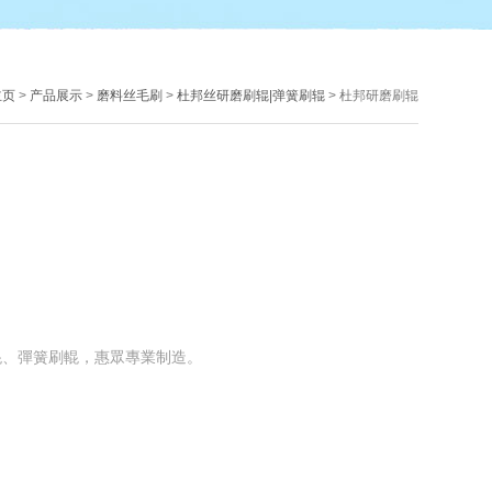
主页
>
产品展示
>
磨料丝毛刷
>
杜邦丝研磨刷辊|弹簧刷辊
> 杜邦研磨刷辊
輥、彈簧刷輥，惠眾專業制造。