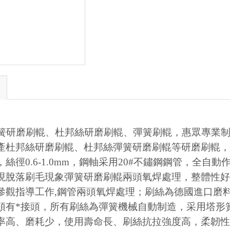
簧研磨刷輥、杜邦絲研磨刷輥、彈簧刷輥，惠眾專業
產杜邦絲研磨刷輥、杜邦絲彈簧研磨刷輥等研磨刷輥
，絲徑
0.6-1.0mm
，鋼軸采用
20#
不鏽鋼鋼管，全自動
現脫落刷毛現象彈簧研磨刷輥兩頭氧焊處理，整體性
參觀指導工作
,
鋼管兩頭氧焊處理；刷絲為德國進口磨
頭有*接頭，所有刷絲為彈簧機械自動制造，采用
塔形
率高、磨耗少，使用壽命長、刷絲抗拉強度高，柔韌