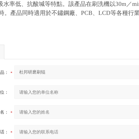
吸水率低、抗酸堿等特點。該產品在刷洗機以
30m
／
mi
時。產品同時適用於不鏽鋼廠、
PCB
、
LCD
等各種行
品：
位：
名：
话：