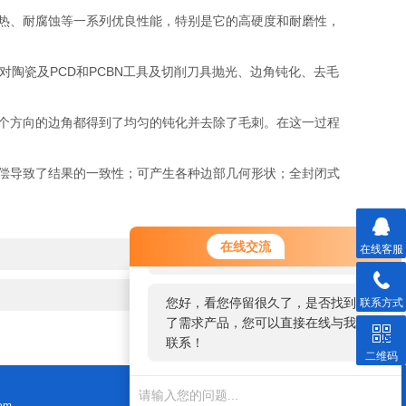
热、耐腐蚀等一系列优良性能，特别是它的高硬度和耐磨性，
陶瓷及PCD和PCBN工具及切削刀具抛光、边角钝化、去毛
个方向的边角都得到了均匀的钝化并去除了毛刺。在这一过程
偿导致了结果的一致性；可产生各种边部几何形状；全封闭式
您好！欢迎前来咨询，很高兴为您
在线交流
在线客服
服务，请问您要咨询什么问题呢？
您好，看您停留很久了，是否找到
联系方式
了需求产品，您可以直接在线与我
联系！
二维码
om