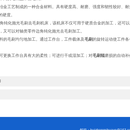
金工艺制成的一种合金材料。具有硬度高、耐磨、强度和韧性较好、耐
高的硬度。
角钝化抛光毛刷去毛刺机床，该机床不仅可用于硬质合金的加工，还可以对
，又可以对轴类零件边角钝化抛光去毛刺加工。
的毛刷均匀地加工。通过工作台，工件载体及
毛刷
的旋转运动使工件各
更换工作台具有大的柔性；可进行干或湿加工；对
毛刷辊
磨损的自动补
脚
邮箱：huizhongshuaye@163.c