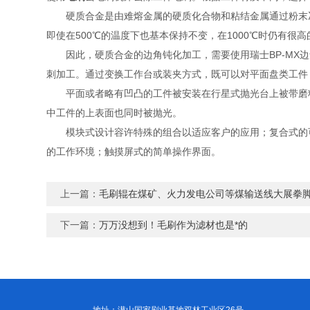
硬质合金是由难熔金属的硬质化合物和粘结金属通过粉末冶
即使在500℃的温度下也基本保持不变，在1000℃时仍有很
因此，硬质合金的边角钝化加工，需要使用瑞士BP-MX边
刺加工。通过变换工作台或装夹方式，既可以对平面盘类工件
平面或者略有凹凸的工件被安装在行星式抛光台上被带磨料
中工件的上表面也同时被抛光。
模块式设计容许特殊的组合以适应客户的应用；复合式的可
的工作环境；触摸屏式的简单操作界面。
上一篇：
毛刷辊在煤矿、火力发电公司等煤输送线大展拳
下一篇：
万万没想到！毛刷作为滤材也是*的
地址：潜山国家刷业基地双林工业区26号