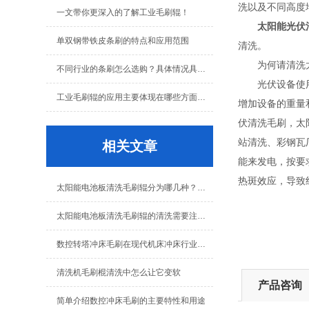
洗以及不同高度
一文带你更深入的了解工业毛刷辊！
太阳能光伏
单双钢带铁皮条刷的特点和应用范围
清洗。
为何请清洗太
不同行业的条刷怎么选购？具体情况具体分析！
光伏设备使用时
工业毛刷辊的应用主要体现在哪些方面呢？
增加设备的重量
伏清洗毛刷，太
站清洗、彩钢瓦
相关文章
能来发电，按要
热斑效应，导致
太阳能电池板清洗毛刷辊分为哪几种？清洗时又需要注意什么？
太阳能电池板清洗毛刷辊的清洗需要注意哪些问题？
数控转塔冲床毛刷在现代机床冲床行业的应用
清洗机毛刷棍清洗中怎么让它变软
产品咨询
简单介绍数控冲床毛刷的主要特性和用途