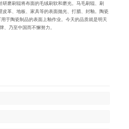
丝研磨刷辊将布面的毛绒刷软和磨光。马毛刷辊、刷
理皮革、地板、家具等的表面抛光、打腊、封釉。陶瓷
可用于陶瓷制品的表面上釉作业。今天的品质就是明天
品牌、乃至中国而不懈努力。