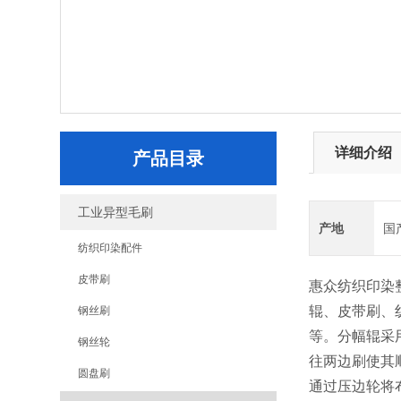
详细介绍
产品目录
工业异型毛刷
产地
国
纺织印染配件
皮带刷
惠众纺织印染
辊、皮带刷、
钢丝刷
等。分幅辊采
钢丝轮
往两边刷使其
圆盘刷
通过压边轮将