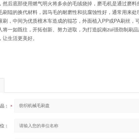
，然后底部使用燃气明火将多余的毛绒烧掉，磨毛机是通过磨料
毛刷辊的换代材料，因马毛的耐磨性和抗腐蚀性好，通常用来处
滚刷，中间为优质檀木车造成的辊芯，外面植入PP或PA刷丝，
人将一如既往，开拓创新、努力进取，为打造皖南zui强劲制刷
，让生活更美好。
品：
位：