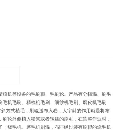
精梳机等设备的毛刷辊、毛刷轮。产品有分幅辊、刷毛
刷毛机毛刷、精梳机毛刷、细纱机毛刷、磨皮机毛刷
字斜方式植毛，刷辊送布入卷，人字斜的作用就是将布
，刷轮外侧植入猪鬃或者钢丝的刷毛，在染整作业时，
了；烧毛机、磨毛机刷辊，布匹经过装有刷辊的烧毛机