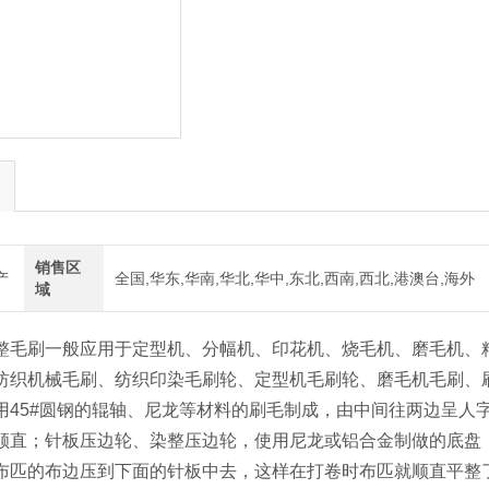
销售区
产
全国,华东,华南,华北,华中,东北,西南,西北,港澳台,海外
域
整毛刷一般应用于定型机、分幅机、印花机、烧毛机、磨毛机、
纺织机械毛刷、纺织印染毛刷轮、定型机毛刷轮、磨毛机毛刷、
用45#圆钢的辊轴、尼龙等材料的刷毛制成，由中间往两边呈人
顺直；针板压边轮、染整压边轮，使用尼龙或铝合金制做的底盘
布匹的布边压到下面的针板中去，这样在打卷时布匹就顺直平整