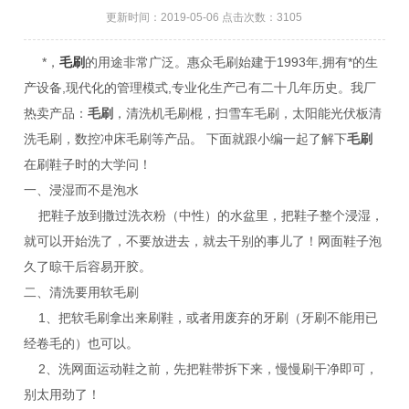
更新时间：2019-05-06 点击次数：3105
*，
毛刷
的用途非常广泛。惠众毛刷始建于1993年,拥有*的生
产设备,现代化的管理模式,专业化生产己有二十几年历史。我厂
热卖产品：
毛刷
，清洗机毛刷棍，扫雪车毛刷，太阳能光伏板清
洗毛刷，数控冲床毛刷等产品。 下面就跟小编一起了解下
毛刷
在刷鞋子时的大学问！
一、浸湿而不是泡水
把鞋子放到撒过洗衣粉（中性）的水盆里，把鞋子整个浸湿，
就可以开始洗了，不要放进去，就去干别的事儿了！网面鞋子泡
久了晾干后容易开胶。
二、清洗要用软毛刷
1、把软毛刷拿出来刷鞋，或者用废弃的牙刷（牙刷不能用已
经卷毛的）也可以。
2、洗网面运动鞋之前，先把鞋带拆下来，慢慢刷干净即可，
别太用劲了！