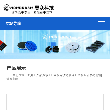

网站导航
产品展示
当前位置：
主页
>
产品展示
> >
钢板除锈毛刷辊
> 磨料丝研磨毛刷辊|
弹簧刷辊