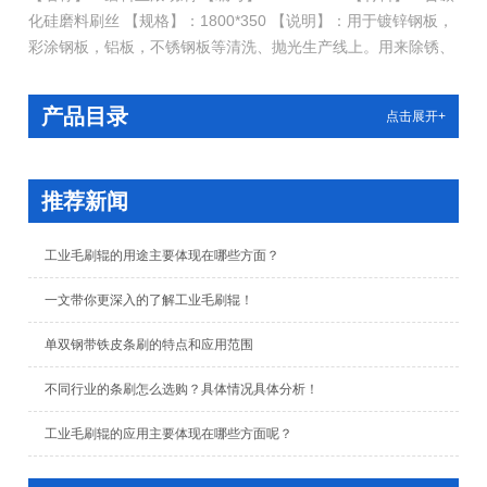
化硅磨料刷丝 【规格】：1800*350 【说明】：用于镀锌钢板，
彩涂钢板，铝板，不锈钢板等清洗、抛光生产线上。用来除锈、
抛光、去毛刺等。刷辊采用弹簧刷环绕方式制作，这样滚刷的表
面刷丝排列均匀且密度高，刷丝不松动、脱落。可根据需要配备
产品目录
点击展开+
轴承。
推荐新闻
工业毛刷辊的用途主要体现在哪些方面？
一文带你更深入的了解工业毛刷辊！
单双钢带铁皮条刷的特点和应用范围
不同行业的条刷怎么选购？具体情况具体分析！
工业毛刷辊的应用主要体现在哪些方面呢？