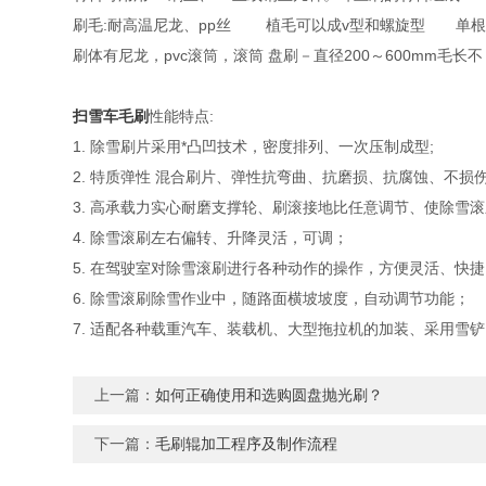
刷毛:耐高温尼龙、pp丝 植毛可以成v型和螺旋型 单根刷丝
刷体有尼龙，pvc滚筒，滚筒 盘刷－直径200～600mm毛
扫雪车毛刷
性能特点:
1. 除雪刷片采用*凸凹技术，密度排列、一次压制成型;
2. 特质弹性 混合刷片、弹性抗弯曲、抗磨损、抗腐蚀、不损
3. 高承载力实心耐磨支撑轮、刷滚接地比任意调节、使除雪
4. 除雪滚刷左右偏转、升降灵活，可调；
5. 在驾驶室对除雪滚刷进行各种动作的操作，方便灵活、快捷
6. 除雪滚刷除雪作业中，随路面横坡坡度，自动调节功能；
7. 适配各种载重汽车、装载机、大型拖拉机的加装、采用雪
上一篇：
如何正确使用和选购圆盘抛光刷？
下一篇：
毛刷辊加工程序及制作流程