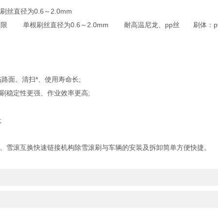
直径为0.6～2.0mm
长不 限 单根刷丝直径为0.6～2.0mm 耐高温尼龙、pp丝 刷体：p
伤路面。清扫*、使用寿命长;
滚刷稳定性更强、作业效率更高;
;
铲、雪滚互换快速链接机构除雪滚刷与车辆的安装及拆卸简单方便快捷。