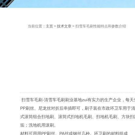
当前位置：
主页
>
技术文章
> 扫雪车毛刷性能特点和参数介绍
扫雪车毛刷-清雪车毛刷刷业基地zui有实力的生产企业，每天
PP刷丝、尼龙丝对折后串插即可，刷子装在市政环卫车用于
式滚筒组合扫地刷、滚筒式扫地机毛刷、扫地机毛刷、方块扫
垢；洗地机用滚刷。
材料可用用PP刷丝、PA丝或钢丝几种。环卫刷的材料组成