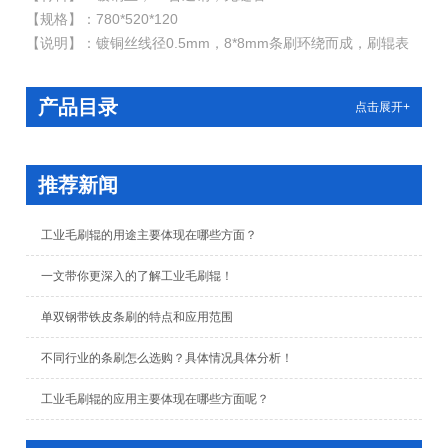
【规格】：780*520*120
【说明】：镀铜丝线径0.5mm，8*8mm条刷环绕而成，刷辊表
面剪毛整齐，同心度高，绕丝紧密，能有效清除物件表面油污、
锈迹、毛刺等。同时，本厂提供旧刷辊重新更换刷丝，制作成本
产品目录
点击展开+
大大降低。
推荐新闻
工业毛刷辊的用途主要体现在哪些方面？
一文带你更深入的了解工业毛刷辊！
单双钢带铁皮条刷的特点和应用范围
不同行业的条刷怎么选购？具体情况具体分析！
工业毛刷辊的应用主要体现在哪些方面呢？