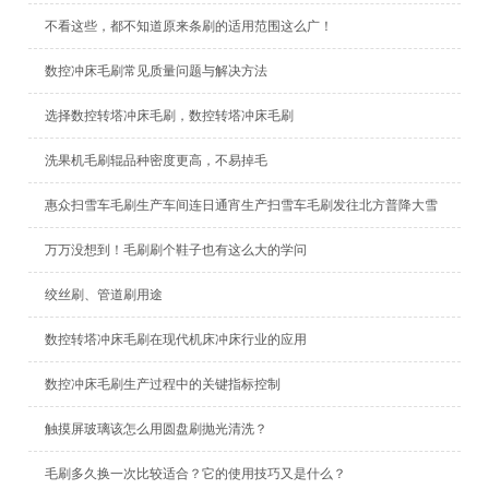
不看这些，都不知道原来条刷的适用范围这么广！
数控冲床毛刷常见质量问题与解决方法
选择数控转塔冲床毛刷，数控转塔冲床毛刷
洗果机毛刷辊品种密度更高，不易掉毛
惠众扫雪车毛刷生产车间连日通宵生产扫雪车毛刷发往北方普降大雪
万万没想到！毛刷刷个鞋子也有这么大的学问
绞丝刷、管道刷用途
数控转塔冲床毛刷在现代机床冲床行业的应用
数控冲床毛刷生产过程中的关键指标控制
触摸屏玻璃该怎么用圆盘刷抛光清洗？
毛刷多久换一次比较适合？它的使用技巧又是什么？