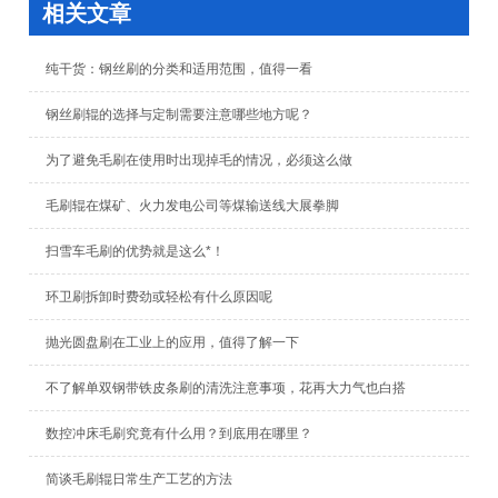
相关文章
纯干货：钢丝刷的分类和适用范围，值得一看
钢丝刷辊的选择与定制需要注意哪些地方呢？
为了避免毛刷在使用时出现掉毛的情况，必须这么做
毛刷辊在煤矿、火力发电公司等煤输送线大展拳脚
扫雪车毛刷的优势就是这么*！
环卫刷拆卸时费劲或轻松有什么原因呢
抛光圆盘刷在工业上的应用，值得了解一下
不了解单双钢带铁皮条刷的清洗注意事项，花再大力气也白搭
数控冲床毛刷究竟有什么用？到底用在哪里？
简谈毛刷辊日常生产工艺的方法