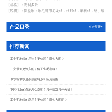
【规格】：定制多款
【说明】：圆盘刷：刷毛可用尼龙丝，杜邦丝，磨料丝，钢、铜
丝等材料；板材有PVC板材，黄杨木板材，红木等。全自动电脑
钻孔、植毛。
产品目录
点击展开+
推荐新闻
工业毛刷辊的用途主要体现在哪些方面？
一文带你更深入的了解工业毛刷辊！
单双钢带铁皮条刷的特点和应用范围
不同行业的条刷怎么选购？具体情况具体分析！
工业毛刷辊的应用主要体现在哪些方面呢？