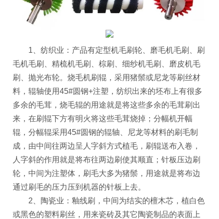
1、纺织业：产品有定型机毛刷轮、磨毛机毛刷、刷
毛机毛刷、精梳机毛刷、棕刷、细纱机毛刷、磨皮机毛
刷、抛光布轮。烧毛机刷辊，采用猪鬃或尼龙等刷丝材
料，辊轴使用45#圆钢+注塑，纺织出来的坯布上有很多
多余的毛茸，烧毛辊的用途就是将这些多余的毛茸刷出
来，在刷辊下方有明火将这些毛茸烧掉；分幅机开幅
辊，分幅辊采用45#圆钢的辊轴、尼龙等材料的刷毛制
成，由中间往两边呈人字斜方式植毛，刷辊送布入卷，
人字斜的作用就是将布往两边刷使其顺直；针板压边刷
轮，中间为注塑体，刷毛大多为猪鬃，用途就是将布边
通过刷毛的压力压到机器的针板上去。
2、陶瓷业：釉线刷，中间为结实的檀木芯，植白色
或黑色的塑料刷丝，用来瓷砖及其它陶瓷制品的表面上