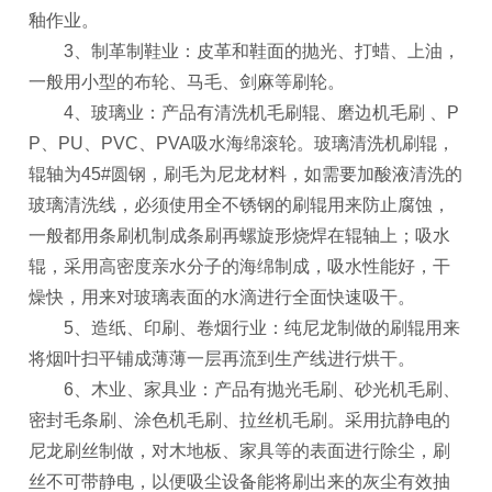
釉作业。
3、制革制鞋业：皮革和鞋面的抛光、打蜡、上油，
一般用小型的布轮、马毛、剑麻等刷轮。
4、玻璃业：产品有清洗机毛刷辊、磨边机毛刷 、P
P、PU、PVC、PVA吸水海绵滚轮。玻璃清洗机刷辊，
辊轴为45#圆钢，刷毛为尼龙材料，如需要加酸液清洗的
玻璃清洗线，必须使用全不锈钢的刷辊用来防止腐蚀，
一般都用条刷机制成条刷再螺旋形烧焊在辊轴上；吸水
辊，采用高密度亲水分子的海绵制成，吸水性能好，干
燥快，用来对玻璃表面的水滴进行全面快速吸干。
5、造纸、印刷、卷烟行业：纯尼龙制做的刷辊用来
将烟叶扫平铺成薄薄一层再流到生产线进行烘干。
6、木业、家具业：产品有抛光毛刷、砂光机毛刷、
密封毛条刷、涂色机毛刷、拉丝机毛刷。采用抗静电的
尼龙刷丝制做，对木地板、家具等的表面进行除尘，刷
丝不可带静电，以便吸尘设备能将刷出来的灰尘有效抽