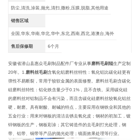
防尘,清洗,涂装,抛光,清扫,撒粉,压膜,脱脂,其他用途
销售区域
全国,华东,华南,华北,华中,东北,西南,西北,港澳台,海外
售后保修期
6个月
安徽省潜山县惠众毛刷制品配件厂专业从事
磨料毛刷辊
生产定制
20年。1.
磨料丝毛刷
含氧化铝磨料丝特性：氧化铝比碳化硅更有
弹性不易断裂，常用于较软金属的表面修整。磨料丝毛刷含碳化
硅磨料丝特性：铝化铁含量少于0.1%，且不含铁。采用碳化硅
的磨料丝对铝制品不会有污染，而且含碳化硅磨料丝较氧化铝丝
硬，耐磨。具有耐酸、耐碱的特点，主要应用在钢铁业和其他的
五金行业：用来对钢板的清洁去锈去氧化皮；钢材的初加工，镀
锌钢板的生产，钢板彩涂；其它铸造件的去毛刺打光处理，钢
带、铝带、铜带等产品的抛光处理；镜面效果处理等行业。