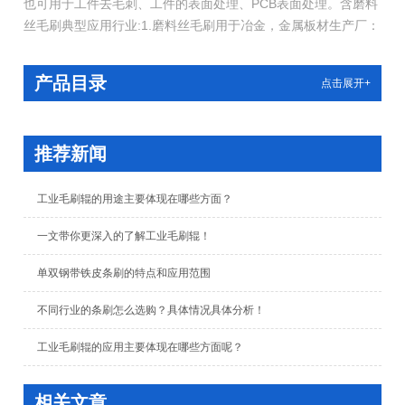
也可用于工件去毛刺、工件的表面处理、PCB表面处理。含磨料
丝毛刷典型应用行业:1.磨料丝毛刷用于冶金，金属板材生产厂：
电镀,涂层加工前,金属表面的精整加工铝型材表面,断面的表面处
理、去毛刺。2.磨料丝毛刷用于PCB行业：PCB板表面处理，以
产品目录
点击展开+
增加对环氧树脂的黏着功效、除去钻孔毛刺。
推荐新闻
工业毛刷辊的用途主要体现在哪些方面？
一文带你更深入的了解工业毛刷辊！
单双钢带铁皮条刷的特点和应用范围
不同行业的条刷怎么选购？具体情况具体分析！
工业毛刷辊的应用主要体现在哪些方面呢？
相关文章