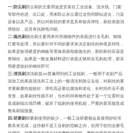
一
:
防尘刷
防尘刷的主要用途是安装在工业设备、流水线、门窗
等部件的进、出口处，用来防止灰尘通过这些间隙钻进去，污染
设备以及产品，所以对刷丝的要求是具有较高弹性，刷丝表面润
滑较好，还具有抗静电功能。
二
:
抛光刷
抛光刷主要用来对所抛物件的表面进行去毛刺、精细
打磨等处理，所以要针对不同的要求来决定刷丝的种类及特性，
如果是较强硬度的钢板等需做表面电镀抛光的，那的刷丝应该是
青铜丝，如果是一般金属材料进行表面去锈和去毛刺处理，那采
用硬度较好的钢丝即可
.
三
:
清洗刷
清洗刷是zui普遍用到的工业辊刷，一般用于农副产品
深加工的果蔬清洗和工业上的一般清洗和除尘去垢，对刷丝的要
求要耐磨性能较好，弹性高还要抗腐蚀和老化，长时间作业不易
变形，如果刷丝性能不好，当长时间将物件处于某一个位置时会
造成刷辊出现凹槽，破坏了辊刷的使用机能，严重的甚至能造成
整条刷辊报废
;
四
:
研磨刷
研磨刷使用的较少，一般工业研磨都会直接用砂轮等
磨具来完成，这些都不是工业刷的范畴之内，但用于纺织业磨毛