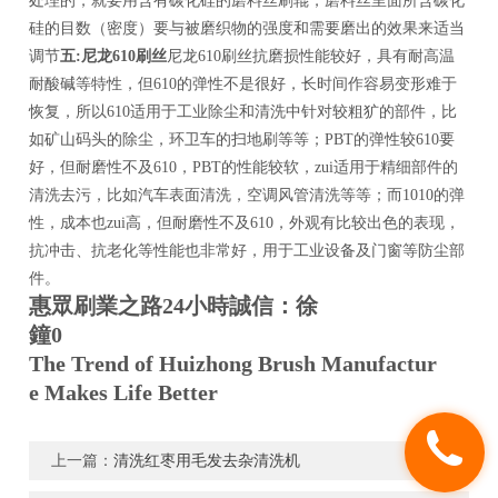
处理的，就要用含有碳化硅的磨料丝刷辊，磨料丝里面所含碳化
硅的目数（密度）要与被磨织物的强度和需要磨出的效果来适当
调节
五
:
尼龙
610
刷丝
尼龙
610
刷丝抗磨损性能较好，具有耐高温
耐酸碱等特性，但
610
的弹性不是很好，长时间作容易变形难于
恢复，所以
610
适用于工业除尘和清洗中针对较粗犷的部件，比
如矿山码头的除尘，环卫车的扫地刷等等；
PBT
的弹性较
610
要
好，但耐磨性不及
610
，
PBT
的性能较软，zui适用于精细部件的
清洗去污，比如汽车表面清洗，空调风管清洗等等；而
1010
的弹
性，成本也zui高，但耐磨性不及
610
，外观有比较出色的表现，
抗冲击、抗老化等性能也非常好，用于工业设备及门窗等防尘部
件。
惠眾刷業之路24小時誠信：徐
鐘0
The Trend of Huizhong Brush Manufactur
e Makes Life Better
上一篇：
清洗红枣用毛发去杂清洗机