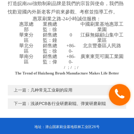
打造皖南zui強勁制刷品牌是我們的宗旨與使命，我們熱
忱歡迎國內外新老客戶前來參觀、考察並指導工作。
惠眾刷業之路
-
24
小時誠信服務
：
惠眾總
業務總
中國刷業基地惠眾工
部
監：徐
業園
華東分
銷售總
0
江蘇無錫顧山集中工
區
監：鐘
業區
華北分
銷售總
+86-
北京豐臺區人民路
區
監：徐
0-
華南分
銷售總
+86-
廣東東莞可園工業園
區
監：偉
0-
；
；
/
/
/
The Trend of Huizhong Brush Manufacture Makes Life Better
上一篇：
几种常见工业刷的应用
下一篇：
浅谈PCB各行业研磨刷辊、弹簧研磨刷辊
地址：潜山国家刷业基地双林工业区26号