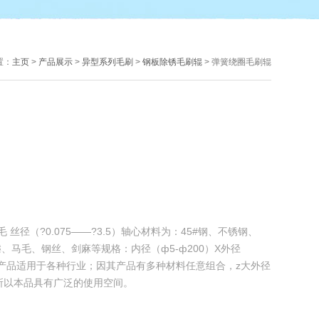
置：
主页
>
产品展示
>
异型系列毛刷
>
钢板除锈毛刷辊
> 弹簧绕圈毛刷辊
丝径（?0.075——?3.5）轴心材料为：45#钢、不锈钢、
马毛、钢丝、剑麻等规格：内径（ф5-ф200）X外径
5000）产品适用于各种行业；因其产品有多种材料任意组合，z大外径
m；所以本品具有广泛的使用空间。