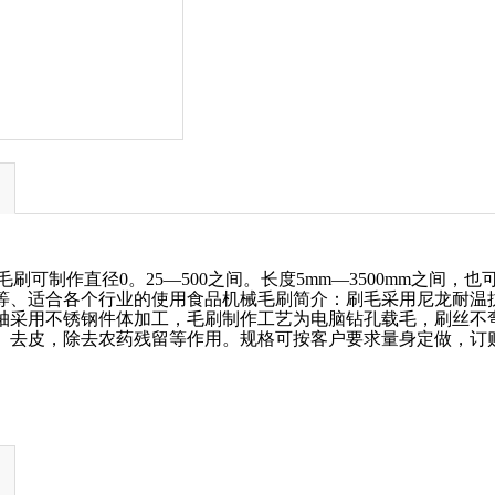
毛刷可制作直径
0
。
25—500
之间。长度
5mm—3500mm
之间，也
等、适合各个行业的使用食品机械毛刷简介：刷毛采用尼龙耐温
轴采用不锈钢件体加工，毛刷制作工艺为电脑钻孔载毛，刷丝不
、去皮，除去农药残留等作用。规格可按客户要求量身定做，订