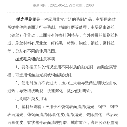
更新时间：2021-05-11 点击次数：2063
抛光毛刷辊
是一种应用非常广泛的毛刷产品，主要用来对
所抛物件的表面进行去毛刺、精细打磨等处理，主要是由铁丝
（钢丝）作骨架，上面带有许多排列整齐，向外伸展的细刷丝构
成。刷丝材料有尼龙丝，纤维毛，猪鬃，钢丝，铜丝，磨料丝
等，分别有不同的使用范围。
抛光毛刷辊
的注意事项：
1、要依据工件的情况选用不同材质的抛光刷，如抛金属管
槽，可选用钢丝抛光刷或铜丝抛光刷。
2、使用时压力不要过大，压力过大会导致两边细线歪曲或
过热，导致细线断裂，快速熔化，减少使用寿命。
毛刷辊种类及用途：
1、塑料丝刷辊：应用于不锈钢表面清洁/抛光、铜带、钢带
表面抛光、薄铜面清洁/除氧化皮/清洁/抛光、去除黑化工艺后表
面氧化皮、管状器件表面清理打磨、城市道路，高速公路积雪清