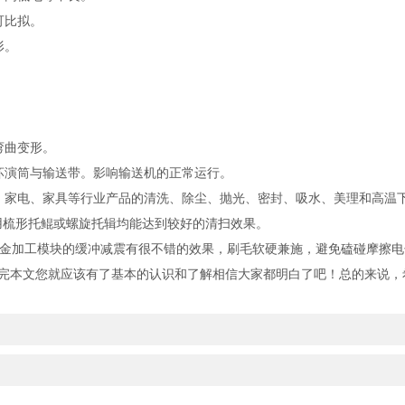
可比拟。
形。
。
弯曲变形。
演筒与输送带。影响输送机的正常运行。
家电、家具等行业产品的清洗、除尘、抛光、密封、吸水、美理和高温
用梳形托鲲或螺旋托辑均能达到较好的清扫效果。
金加工模块的缓冲减震有很不错的效果，刷毛软硬兼施，避免磕碰摩擦电
完本文您就应该有了基本的认识和了解相信大家都明白了吧！总的来说，