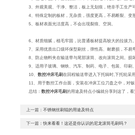
3、外观美观、干净、整洁，板上无划痕，绝非手工生产
4、特殊定制的板材，无杂质，强度更高，不易断裂、变
5、板材表面光洁度高，不会出现裂痕、空洞。
6、材质细腻，植毛牢固，比普通板材提高较大的拉拔力
7、采用优质出口级环保型刷丝，弹性高、耐磨损，不易
8、防止物料夹在输送带与尾部滚筒、改向滚筒之间。损坏
9、适用子玻璃、钢铁、汽车、制药、电子、包装、印刷、
10、
数控冲床毛刷
在回程输送带进入下托辑时,下托轮采
11、用于数控工作台面，安装在冲床工位刀盘之中，对钣
总结：
数控冲床毛刷
的用途及特点小编就分享到这了，看
上一篇：
不锈钢丝刷辊的用途及特点
下一篇：
快来看看！这还是你认识的尼龙滚筒毛刷吗？