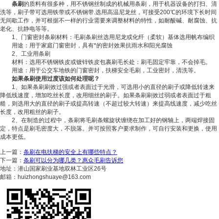
条刷
的质料有很多种，用不锈钢丝制成的机械用条刷，用于机器设备的打扫、清
洗等，刷子带可选用铁带或不锈钢带.选用高温尼龙丝，可接受200℃的环境下长时间
无间歇工作，并可根据不一样的行业需要来调整材料的特性，如耐酸碱、耐腐蚀、抗
老化、抗静电等等。
1、门窗密封条刷材料：毛刷条刷丝选用尼龙或化纤（柔软）基体选用帆布编织
用途：用于家庭门窗密封，具有*的密封效果抗雨水和阳光腐蚀
2、工业用条刷
材料：选用不锈钢铁皮或镀锌铁皮包裹刷毛长处：刷毛固定牢靠，不会掉毛。
用途：用于公交车地铁的门窗密封，扶梯安全毛刷，工业密封，清洗等。
如果条刷使用过度该如何处理呢？
1、如果条刷刷效过强或者表面过于光滑，可选用小的直径的刷子或降低转速来
降低线速度，增加吃丝长度，改用细丝的刷子。如果条刷刷效过弱或者表面过于粗
糙，则选用大的直径的刷子或提高转速（不超过较大转速）来提高线速度，减少吃丝
长度，改用粗丝的刷子。
2、在制造的过程中，条刷将毛刷条螺旋状缠绕在加工好的钢轴上，两端焊接固
定，特点是刷毛密度大，不脱落。并可按照客户要求制作，可自行安装和更换，使用
成本更低。
上一篇：
条刷在电扶梯的安全上有哪些特点？
下一篇：
条刷可以分为哪几类？惠众毛刷告诉您
地址：潜山国家刷业基地双林工业区26号
邮箱：huizhongshuaye@163.com