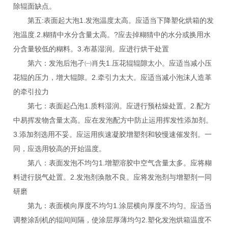
除辊面缺点。
第五:表面起大泡1.发泡温度太高。应适当下降塑化烘箱的发
泡温度.2.糊猜中水分含量太高。?应去掉糊猜中的水分或换用水
分含量较低的糊料。3.布基湿润。应进行烘干处置
第六：发泡后泡孑㈠肖失1.压花辊辊隙太小。应适当减小压
花辊的压力，增大辊隙。2.牵引力太大。应适当减小泡沫人造革
的牵引拉力
第七：表面起凸泡1.质料湿润。应进行预枯燥处置。2.配方
中易挥发物含量太高。应在发泡配方中防止运用挥发性添加剂。
3.添加剂选用不妥。应运用疾速凝胶增塑剂和较慢速催发剂。一
同，应选用较高的开始温度。
第八：表面发泡不均匀1.增塑溶胶中空气含量太多。应将糊
料进行脱气处置。2.发泡剂涣散不良。应将发泡剂与增塑剂一同
研磨
第九：表面横向厚度不均匀1.涂层横向厚度不均匀。应适当
调整涂刮机的辊间间隔，使涂层厚薄均匀2.塑化发泡烘箱温度不