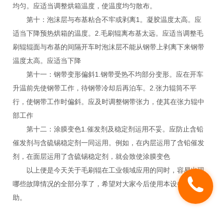
均匀。应适当调整烘箱温度，使温度均匀散布。
第十：泡沫层与布基粘合不牢或剥离1。凝胶温度太高。应
适当下降预热烘箱的温度。2.毛刷辊离布基太远。应适当调整毛
刷辊辊面与布基的间隔开车时泡沫层不能从钢带上剥离下来钢带
温度太高。应适当下降
第十一：钢带变形偏斜1.钢带受热不均部分变形。应在开车
升温前先使钢带工作，待钢带冷却后再泊车。2.张力辊筒不平
行，使钢带工作时偏斜。应及时调整钢带张力，使其在张力辊中
部工作
第十二：涂膜变色1.催发剂及稳定剂运用不妥。应防止含铅
催发剂与含硫锡稳定剂一同运用。例如，在内层运用了含铅催发
剂，在面层运用了含硫锡稳定剂，就会致使涂膜变色
以上便是今天关于毛刷辊在工业领域应用的同时，容易出现
哪些故障情况的全部分享了，希望对大家今后使用本设备能有帮
助。