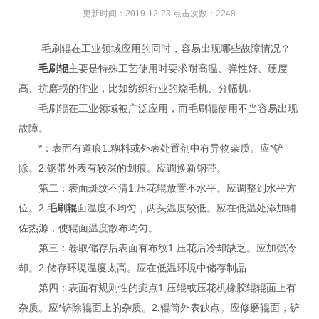
更新时间：2019-12-23 点击次数：2248
毛刷辊在工业领域应用的同时，容易出现哪些故障情况？
毛刷辊
主要是特殊工艺使用时要求耐高温、弹性好、硬度
高、抗磨损的作业，比如纺织行业的烧毛机、分幅机。
毛刷辊在工业领域被广泛应用，而毛刷辊使用不当容易出现
故障。
*：表面有道痕1.糊料或外表处置剂中有异物杂质。应*铲
除。2.钢带外表有较深的划痕。应调换新钢带。
第二：表面斑纹不清1.压花辊放置不水平。应调整到水平方
位。2.
毛刷辊
面温度不均匀，两头温度较低。应在低温处添加辅
佐热源，使辊面温度散布均匀。
第三：卷取储存后表面有布纹1.压花后冷却缺乏。应加强冷
却。2.储存环境温度太高。应在低温环境中储存制品
第四：表面有规则性的疵点1.压辊或压花机橡胶辊辊面上有
杂质。应*铲除辊面上的杂质。2.辊筒外表缺点。应修磨辊面，铲