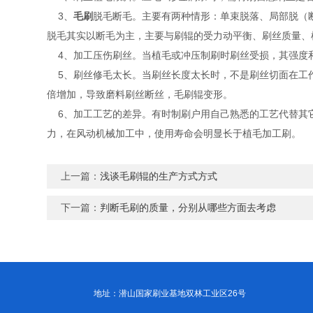
3、
毛刷
脱毛断毛。主要有两种情形：单束脱落、局部脱（
脱毛其实以断毛为主，主要与刷辊的受力动平衡、刷丝质量、
4、加工压伤刷丝。当植毛或冲压制刷时刷丝受损，其强度
5、刷丝修毛太长。当刷丝长度太长时，不是刷丝切面在工作，
倍增加，导致磨料刷丝断丝，毛刷辊变形。
6、加工工艺的差异。有时制刷户用自己熟悉的工艺代替其
力，在风动机械加工中，使用寿命会明显长于植毛加工刷。
上一篇：
浅谈毛刷辊的生产方式方式
下一篇：
判断毛刷的质量，分别从哪些方面去考虑
地址：潜山国家刷业基地双林工业区26号