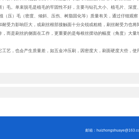
断）毛。单束脱毛是植毛的牢固性不好，主要与钻孔大小、植毛片、深度
植（压）毛（密度、倾斜、压伤、树脂固化等）质量有关，通过仔细观察
和耐受力影响巨大，或刷丝根部接触面十分尖锐或粗糙，刷丝耐受力也将
而是刷丝的侧面在工作，更重要的是每根丝摆动的幅度（角度）大量增加，
它工艺，也会产生质量差，如五金冲压刷，因密度大，刷面硬度大些，使
邮箱：huizhongshuaye@163.c