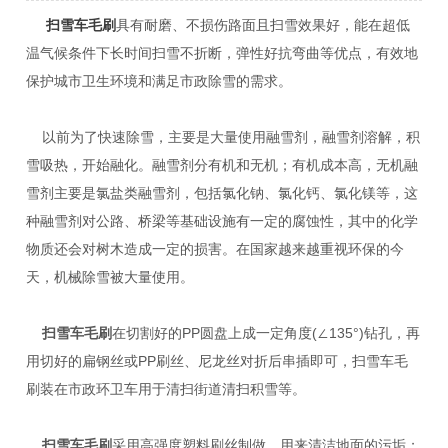
扫雪车毛刷
具有耐磨、不损伤路面且扫雪效果好，能在超低
温气候条件下长时间扫雪不折断，弹性好抗弯曲等优点，有效地
保护城市卫生环境和满足市政除雪的需求。
以前为了快速除雪，主要是大量使用融雪剂，融雪剂溶解，积
雪吸热，开始融化。融雪剂分有机和无机；有机成本高，无机融
雪剂主要是氯盐类融雪剂，包括氯化钠、氯化钙、氯化镁等，这
种融雪剂对公路、桥梁等基础设施有一定的腐蚀性，其中的化学
物质还会对树木造成一定的损害。在国家越来越重视环保的今
天，机械除雪被大量使用。
扫雪车毛刷
在切割好的PP圆盘上成一定角度(∠135°)钻孔，再
用切好的扁钢丝或PP刷丝、尼龙丝对折后串插即可，扫雪车毛
刷装在市政环卫车用于清扫街道清扫积雪等。
扫雪车毛刷
采用高强度塑料刷丝制做，用来清洁地面的污垢；