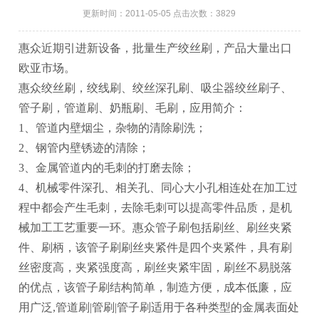
更新时间：2011-05-05 点击次数：3829
惠众近期引进新设备，批量生产绞丝刷，产品大量出口
欧亚市场。
惠众绞丝刷，绞线刷、
绞丝深孔刷
、吸尘器绞丝刷子、
管子刷，
管道刷、奶瓶刷、
毛刷，应用简介：
1、
管道内壁烟尘，杂物的清除刷洗；
2、
钢管内壁锈迹的清除；
3
、
金属管道内的毛刺的打磨去除；
4
、
机械零件深孔、相关孔、同心大小孔相连处在加工过
程中都会产生毛刺，去除毛刺可以提高零件品质，是机
械加工工艺重要一环。
惠众
管子刷包括刷丝、刷丝夹紧
件、刷柄，该管子刷刷丝夹紧件是四个夹紧件，具有刷
丝密度高，夹紧强度高，刷丝夹紧牢固，刷丝不易脱落
的优点，该管子刷结构简单，制造方便，成本低廉，应
用广泛
,
管道刷|管刷|管子刷适用于各种类型的金属表面处