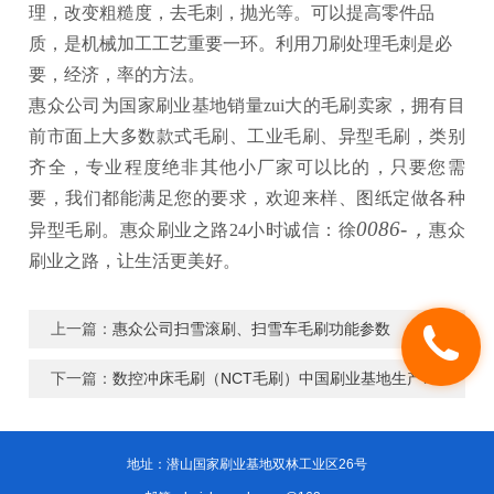
理，改变粗糙度，去毛刺，抛光等。可以提高零件品
质，是机械加工工艺重要一环。利用刀刷处理毛刺是必
要，经济，率的方法
。
惠众公司为国家刷业基地
销量zui大的
毛刷
卖家，拥有目
前市面上大多数款式
毛刷、工业毛刷、异型毛刷
，类别
齐全，专业程度绝非其他小
厂家
可以比的，
只要您需
要，我们都能满足您的要求，欢迎来样、图纸定做各种
0086-
，
异型毛刷。惠众刷业之路24小时诚信：徐
惠众
刷业之路，让生活更美好。
上一篇：
惠众公司扫雪滚刷、扫雪车毛刷功能参数
下一篇：
数控冲床毛刷（NCT毛刷）中国刷业基地生产商-安徽惠众刷业科技有限公司
地址：潜山国家刷业基地双林工业区26号