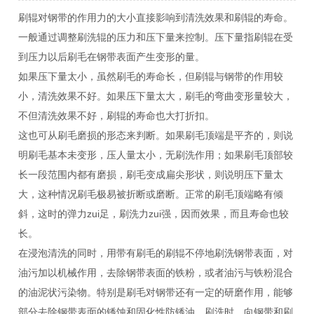
刷辊对钢带的作用力的大小直接影响到清洗效果和刷辊的寿命。
一般通过调整刷洗辊的压力和压下量来控制。压下量指刷辊在受
到压力以后刷毛在钢带表面产生变形的量。
如果压下量太小，虽然刷毛的寿命长，但刷辊与钢带的作用较
小，清洗效果不好。如果压下量太大，刷毛的弯曲变形量较大，
不但清洗效果不好，刷辊的寿命也大打折扣。
这也可从刷毛磨损的形态来判断。如果刷毛顶端是平齐的，则说
明刷毛基本未变形，压人量太小，无刷洗作用；如果刷毛顶部较
长一段范围内都有磨损，刷毛变成扁尖形状，则说明压下量太
大，这种情况刷毛极易被折断或磨断。正常的刷毛顶端略有倾
斜，这时的弹力zui足，刷洗力zui强，因而效果，而且寿命也较
长。
在浸泡清洗的同时，用带有刷毛的刷辊不停地刷洗钢带表面，对
油污加以机械作用，去除钢带表面的铁粉，或者油污与铁粉混合
的油泥状污染物。特别是刷毛对钢带还有一定的研磨作用，能够
部分去除钢带表面的锈蚀和固化性防锈油。刷洗时，向钢带和刷