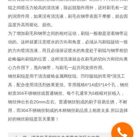
辊之间喷压力较高的清洗液，除起脱脂作用外，还对刷毛有一定
的润滑作用，如果没有清洗液，刷毛在钢带表面干摩擦，就会因
温度升高而熔化、损伤。
为了增加刷毛和钢带之间的相对运动，刷辊一般都是逆着钢带运
动的。这样就要注意喷水的方向和角度，必须从与刷辊旋转一致
的方向喷清洗液，而且必须保证喷水的角度处于刷辊与钢带相切
处略偏向刷辊的位置，这样清洗液就会在刷毛的切向力和径向离
心力作用下，甩向钢带，与刷毛一起共同发挥作用。
钢丝刷辊是用于清洗镀铬金属网纹辊、凹印版辊的常用*清洗工
具，配合使用清洗剂效果更佳。常用规格6*14或5*14个孔，钢丝
材质304不锈钢丝或普通钢丝。每个孔通常为5根根对折植入，
钢丝伸出长在20mm左右。普通钢丝制成的刷子容易生锈，不耐
用，而304不锈钢丝制成的木柄钢丝刷品质上相差太多,所以选择
好的钢丝刷辊是至关重要！