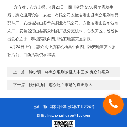
一方有难，八方支援。4月20日，四川省雅安7.0
级地震发生
后，惠众通用设备（安徽）有限公司安徽省潜山县惠众毛刷制品
配件厂、安徽省潜山县华兴刷业有限公司、安徽省潜山县华达制
刷厂、安徽省潜山县惠众制刷厂
及分支机构，心系灾区，纷纷伸
出爱心之手，积极踊跃向四川雅安地震灾区捐款。
4
月
24日
上午，惠众刷业所有机构
集中向四川雅安地震灾区捐
款活动。目前活动仍在继续。
上一篇：
钟少明：将惠众毛刷梦融入中国梦 惠众好毛刷
下一篇：
扶梯毛刷—惠众屹立市场的真正原因
地址：潜山国家刷业基地双林工业区26号
邮箱：huizhongshuaye@163.com