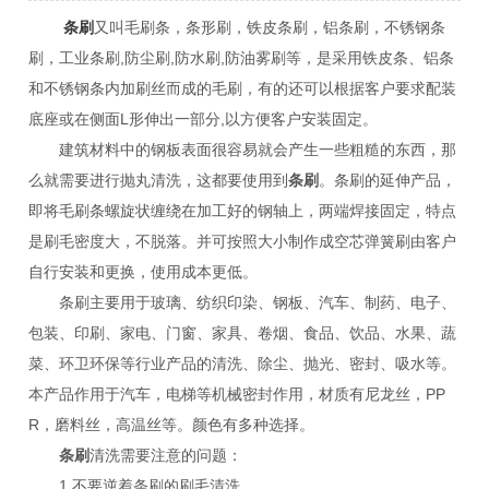
条刷
又叫毛刷条，条形刷，铁皮条刷，铝条刷，不锈钢条
刷，工业条刷,防尘刷,防水刷,防油雾刷等，是采用铁皮条、铝条
和不锈钢条内加刷丝而成的毛刷，有的还可以根据客户要求配装
底座或在侧面L形伸出一部分,以方便客户安装固定。
建筑材料中的钢板表面很容易就会产生一些粗糙的东西，那
么就需要进行抛丸清洗，这都要使用到
条刷
。条刷的延伸产品，
即将毛刷条螺旋状缠绕在加工好的钢轴上，两端焊接固定，特点
是刷毛密度大，不脱落。并可按照大小制作成空芯弹簧刷由客户
自行安装和更换，使用成本更低。
条刷主要用于玻璃、纺织印染、钢板、汽车、制药、电子、
包装、印刷、家电、门窗、家具、卷烟、食品、饮品、水果、蔬
菜、环卫环保等行业产品的清洗、除尘、抛光、密封、吸水等。
本产品作用于汽车，电梯等机械密封作用，材质有尼龙丝，PP
R，磨料丝，高温丝等。颜色有多种选择。
条刷
清洗需要注意的问题：
1.不要逆着条刷的刷毛清洗。