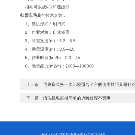
植毛可以成v型和螺旋型
扫雪车毛刷
的技术参数：
1、整机形式：刷扫式
2、作业对象：自然积雪
3、除雪宽度(m)：1.3—5.5
4、抛雪深度(m)：0.5—15
5、作业时速(km/h)：2.0—45
6、除雪能力(m2/h)：2600—100000
上一篇：
毛刷多久换一次比较适合？它的使用技巧又是什
下一篇：
清洗机毛刷棍简单的拆解过程不费事
地址：潜山国家刷业基地双林工业区26号