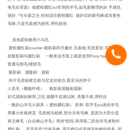
兔毛在里面）做蜜粉腮红zui常用的羊毛,如毛刷整理的好,手感也
很好. *与Ｂ级之分,特别适合蜜粉腮红. 做好后的刷毛峰成淡黄色
毛峰,只是毛条稍为粗性,弹性较强.
质地柔软耐用小马毛
蜜粉腮红刷counter 眼影刷尚可廉价,毛条细,毛质柔软,可制作各
款眼影刷与腮红刷. 一般来说市面上都是使用Pony hair.
普通马鬃毛/猪鬃毛
眼影刷 眉睫刷 眉刷
尚可毛质较硬且粗与尼龙丝相当,取至马的脖子
人造毛（聚酯纤维） 眼影刷眉睫刷眉刷
软式眉刷好耐用,卫生,细菌不容易沾附. 质量不错,弹性佳
ㄧ般的山羊毛大刷具（ 蜜粉腮红刷） 差单/ 双齐毛zui差的羊毛
用量大价格便宜. 毛质相当粗糙,部分没有毛峰, 是因为大部分是
将主峰毛（白尖峰山羊毛）剪掉*阶段,再用第二阶的羊毛来制作
腮红刷. 双齐毛是*没有毛峰. 用于赠品或是便宜的整组刷具. 因