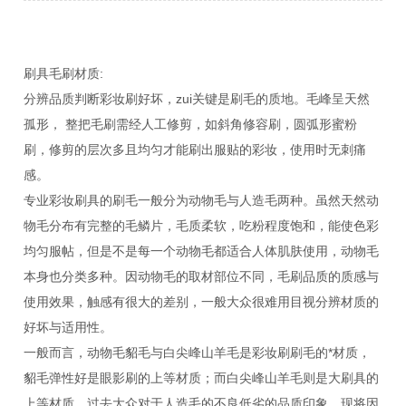
刷具毛刷材质:
分辨品质判断彩妆刷好坏，zui关键是刷毛的质地。毛峰呈天然
孤形， 整把毛刷需经人工修剪，如斜角修容刷，圆弧形蜜粉
刷，修剪的层次多且均匀才能刷出服贴的彩妆，使用时无刺痛
感。
专业彩妆刷具的刷毛一般分为动物毛与人造毛两种。虽然天然动
物毛分布有完整的毛鳞片，毛质柔软，吃粉程度饱和，能使色彩
均匀服帖，但是不是每一个动物毛都适合人体肌肤使用，动物毛
本身也分类多种。因动物毛的取材部位不同，毛刷品质的质感与
使用效果，触感有很大的差别，一般大众很难用目视分辨材质的
好坏与适用性。
一般而言，动物毛貂毛与白尖峰山羊毛是彩妆刷刷毛的*材质，
貂毛弹性好是眼影刷的上等材质；而白尖峰山羊毛则是大刷具的
上等材质。过去大众对于人造毛的不良低劣的品质印象，现将因