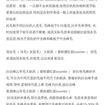
别柔软，舒服，一点都不会有刺激感,使用后色彩的饱和度浮贴
更显出的自然妆容.特别适合初学者或一般上班族喜欢自然明亮
的妆容.
此毛刷不同以往的人造毛. 毛峰低于0.01毫克,比羊毛有弹性, 长
时间使用下较不容易干断脆. 就其实际毛质来说细腻比较现在毛
质品质,相当于现在的中光峰和略粗于中光峰毛.
混合毛（ 马毛+ 灰鼠毛） 大刷具（ 蜜粉腮红刷counter ） 优毛
质感如同灰鼠毛,价格贵,以比例多寡混合.
白尖峰山羊毛大刷具（ 蜜粉腮红刷counter ） 好白色毛峰的羊
毛,可分为不同尺度的毛做不同尺寸的刷具. 整修好的白尖峰手感
细滑,弹性,柔韧性均是上乘,毛峰为白色,故白尖峰.
黄肩峰山羊毛大刷具（ 蜜粉腮红刷counter ）
好淡淡的米黄色,部分染黑色, 肉眼很难看出来. 毛质本身是很好
的羊毛,毛峰成金黄色. 有整理过及修剪过的羊毛. 会有15-30% 混