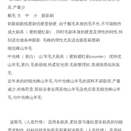
高.产量少.
貂毛 大 中 小 眼影刷
斜眼刷眼线唇刷优硬度较硬, 由于貂毛本身的毛不长,不可能制作
成大刷具（ 蜜粉腮红刷）, 同时毛刷本身的硬度及弹性的特性,特
别适合做各种眼影. 毛峰的弹性尤其适合眼影刷唇刷
细光峰山羊毛
中光峰（ 更白） 山'羊毛大刷具（ 蜜粉腮红刷counter） 优特优
山羊毛,更白,毛条级细,特柔软光滑,毛刷整理好,质感很类似灰鼠
毛.
近年来的的细光峰山羊毛,与中光峰山羊毛的原料不易取得,产量
减少,价格昂贵.部份业者会用其他山羊毛染色后冒充细光峰山羊
毛,与中光峰山羊毛.
波斯毛（人造纤维） 适用各刷具,柔软度与蓬松度依刷具的功能
需求制作. 好科技研发的新毛刷素材波斯毛（人造纤维）,毛质特