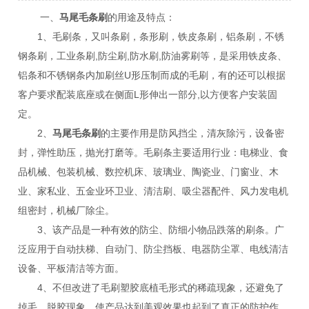
一、
马尾毛条刷
的用途及特点：
1、毛刷条，又叫条刷，条形刷，铁皮条刷，铝条刷，不锈
钢条刷，工业条刷,防尘刷,防水刷,防油雾刷等，是采用铁皮条、
铝条和不锈钢条内加刷丝U形压制而成的毛刷，有的还可以根据
客户要求配装底座或在侧面L形伸出一部分,以方便客户安装固
定。
2、
马尾毛条刷
的主要作用是防风挡尘，清灰除污，设备密
封，弹性助压，抛光打磨等。毛刷条主要适用行业：电梯业、食
品机械、包装机械、数控机床、玻璃业、陶瓷业、门窗业、木
业、家私业、五金业环卫业、清洁刷、吸尘器配件、风力发电机
组密封，机械厂除尘。
3、该产品是一种有效的防尘、防细小物品跌落的刷条。广
泛应用于自动扶梯、自动门、防尘挡板、电器防尘罩、电线清洁
设备、平板清洁等方面。
4、不但改进了毛刷塑胶底植毛形式的稀疏现象，还避免了
掉毛、脱胶现象。使产品达到美观效果也起到了真正的防护作